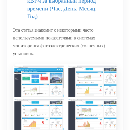
кВт·ч за выбранный период
Система управления PV-нагревателем
времени (Час, День, Месяц,
Быстрый старт продукта
Сообщество
Год)
Домашняя автоматизация
Документация
Программа участников
Решения
Мониторинг энергии на предприятии
Эта статья знакомит с некоторыми часто
Обучающее видео
Центр участников
Контакты
используемыми показателями в системах
FAQ
Мероприятия IAMMETER
мониторинга фотоэлектрических (солнечных)
О нас
Новости
установок.
Форум
Блог
App Store
Обзор сайта
PV-рейтинг