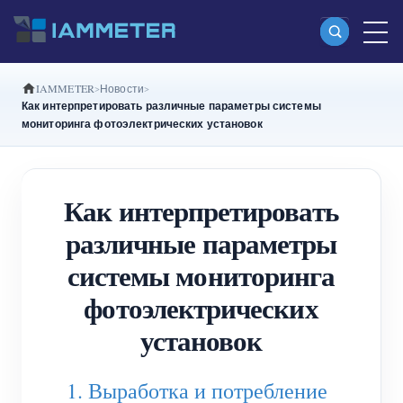
IAMMETER
Новости
Продукты
Как интерпретировать различные параметры системы
мониторинга фотоэлектрических установок
Однофазный Wi-Fi-счетчик энергии
(WEM3080)
Как интерпретировать
Split-phase Wi-Fi-счетчик энергии (WEM2067)
различные параметры
Трехфазный Wi-Fi-счетчик энергии
системы мониторинга
(WEM3080T)
фотоэлектрических
Трехфазный Wi-Fi-счетчик энергии
установок
(WEM3046T)
Трехфазный Wi-Fi-счетчик энергии
1. Выработка и потребление