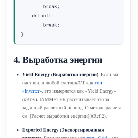
        break;

    default:

        break;

4. Выработка энергии
Yield Energy (Выработка энергии)
: Если вы
настроили любой счетчик/CT как
тип
«Inverter»
, это измеряется как «Yield Energy»
(кВт·ч). IAMMETER рассчитывает это за
заданный расчетный период. О методе расчета
см. [Расчет выработки энергии](#Ref 2).
Exported Energy (Экспортированная
энергия)
: Если настроено как
тип «Grid»
, это