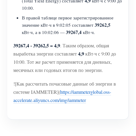
4,9
(Total Yield Energy) составляет
кВт·ч с 9:00 до
10:00.
В правой таблице первое зарегистрированное
39262,5
значение кВт·ч в 9:02:05 составляет
39267,4
кВт·ч, а в 10:02:06 —
кВт·ч.
39267,4 - 39262,5 = 4,9
. Таким образом, общая
4,9
выработка энергии составляет
кВт·ч с 9:00 до
10:00. Тот же расчет применяется для дневных,
месячных или годовых итогов по энергии.
![Как рассчитать почасовые данные об энергии в
системе IAMMETER](
https://iammeterglobal.oss-
accelerate.aliyuncs.com/img/iammeter