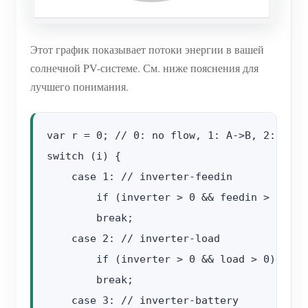
Этот график показывает потоки энергии в вашей
солнечной PV-системе. См. ниже пояснения для
лучшего понимания.
var r = 0; // 0: no flow, 1: A->B, 2: B->A 
switch (i) {

    case 1: // inverter-feedin

        if (inverter > 0 && feedin > 0) r =
        break;

    case 2: // inverter-load

        if (inverter > 0 && load > 0) r = 1
        break;

    case 3: // inverter-battery
