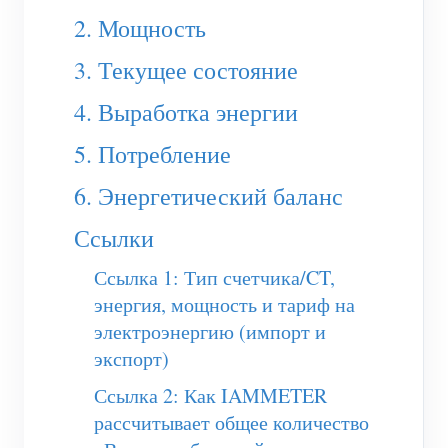
(WEM3050T)
2. Мощность
WiFi-контроллер мощности
3. Текущее состояние
IAMMETER Cloud Pro
4. Выработка энергии
Сервис самостоятельного размещения
5. Потребление
Зарядное устройство EV
6. Энергетический баланс
Симулятор IAMMETER
Ссылки
Виртуальный счетчик
Система прогнозирования и моделирования
Ссылка 1: Тип счетчика/CT,
энергия, мощность и тариф на
энергии
электроэнергию (импорт и
Приложения
экспорт)
Ссылка 2: Как IAMMETER
Монитор энергии солнечной PV-системы
Магазин
рассчитывает общее количество
Монитор потребления электроэнергии
Ресурсы