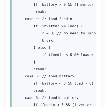
        if (battery > 0 && (inverter - loa
        break;

    case 4: // load-feedin

        if (inverter >= load) {

            r = 0; // No need to import en
            break;

        } else {

            if (feedin < 0 && load > 0) r =
        }

        break;

    case 5: // load-battery

        if (battery < 0 && load > 0) r = 2;
        break;

    case 6: // feedin-battery

        if (feedin < 0 && (inverter - load