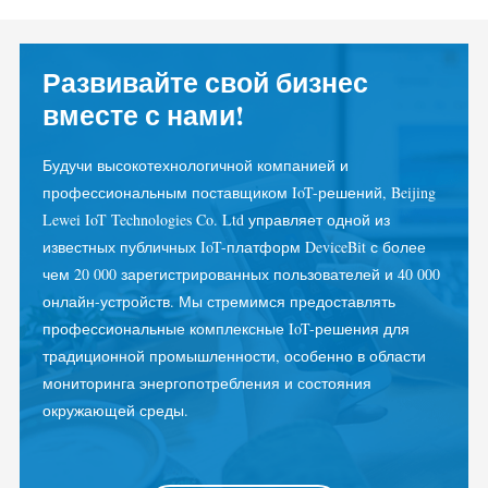
Система управления PV-нагревателем
Быстрый старт продукта
Сообщество
Домашняя автоматизация
Развивайте свой бизнес
Документация
Программа участников
Решения
вместе с нами!
Мониторинг энергии на предприятии
Обучающее видео
Центр участников
Контакты
FAQ
Мероприятия IAMMETER
Будучи высокотехнологичной компанией и
О нас
профессиональным поставщиком IoT-решений, Beijing
Новости
Форум
Lewei IoT Technologies Co. Ltd управляет одной из
Блог
App Store
известных публичных IoT-платформ DeviceBit с более
чем 20 000 зарегистрированных пользователей и 40 000
Обзор сайта
онлайн-устройств. Мы стремимся предоставлять
профессиональные комплексные IoT-решения для
PV-рейтинг
традиционной промышленности, особенно в области
мониторинга энергопотребления и состояния
окружающей среды.