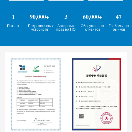
1
90,000+
3
60,000+
47
Патент
Подключенных
Авторских
Обслуженных
Глобальных
устройств
прав на ПО
клиентов
рынков