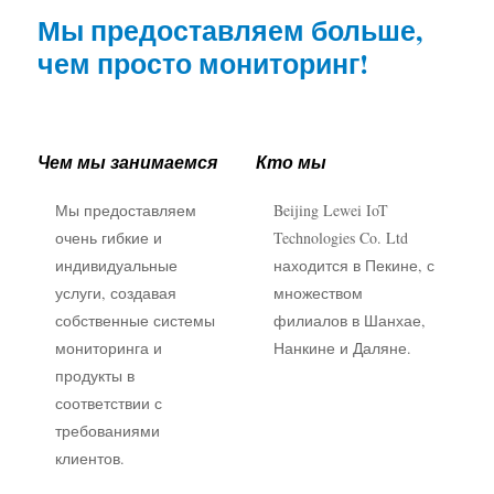
(WEM3050T)
Мы предоставляем больше,
WiFi-контроллер мощности
чем просто мониторинг!
IAMMETER Cloud Pro
Сервис самостоятельного размещения
Чем мы занимаемся
Кто мы
Зарядное устройство EV
Мы предоставляем
Beijing Lewei IoT
Симулятор IAMMETER
очень гибкие и
Technologies Co. Ltd
Виртуальный счетчик
индивидуальные
находится в Пекине, с
услуги, создавая
множеством
Система прогнозирования и моделирования
собственные системы
филиалов в Шанхае,
энергии
мониторинга и
Нанкине и Даляне.
продукты в
Приложения
соответствии с
требованиями
Монитор энергии солнечной PV-системы
Магазин
клиентов.
Монитор потребления электроэнергии
Ресурсы