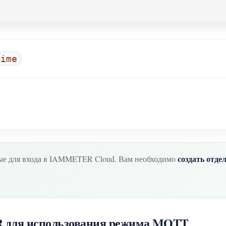
time
создать отд
ные для входа в IAMMETER Cloud. Вам необходимо
 для использования режима MQTT