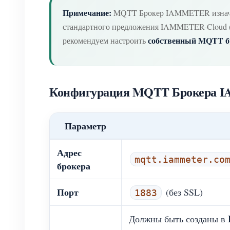
Примечание:
MQTT Брокер IAMMETER изнача
стандартного предложения IAMMETER-Cloud (х
собственный MQTT б
рекомендуем настроить
Конфигурация MQTT Брокера
Параметр
Адрес
mqtt.iammeter.co
брокера
Порт
(без SSL)
1883
Должны быть созданы в