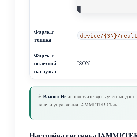
Формат
device/{SN}/real
топика
Формат
полезной
JSON
нагрузки
Важно:
Не
⚠️
используйте здесь учетные дан
панели управления IAMMETER Cloud.
Настройка счетчика IAMMETER