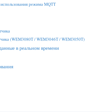
 использования режима MQTT
тчика
четчика (WEM3080T / WEM3046T / WEM3050T)
 данные в реальном времени
ования