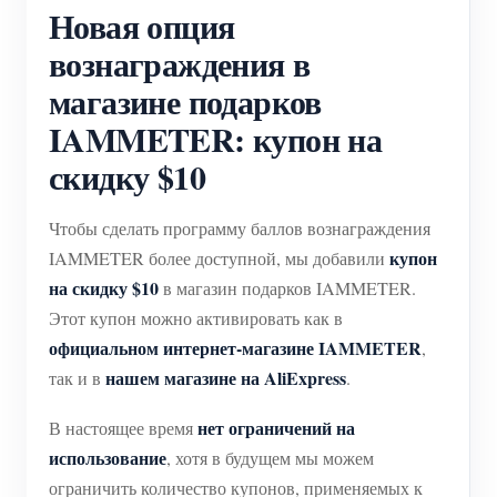
Новая опция
Система управления PV-нагревателем
Быстрый старт продукта
Сообщество
вознаграждения в
Домашняя автоматизация
Документация
Программа участников
Решения
магазине подарков
Мониторинг энергии на предприятии
Обучающее видео
Центр участников
IAMMETER: купон на
Контакты
FAQ
скидку $10
Мероприятия IAMMETER
О нас
Новости
Форум
Чтобы сделать программу баллов вознаграждения
Блог
App Store
купон
IAMMETER более доступной, мы добавили
на скидку $10
в магазин подарков IAMMETER.
Обзор сайта
Этот купон можно активировать как в
PV-рейтинг
официальном интернет-магазине IAMMETER
,
нашем магазине на AliExpress
так и в
.
нет ограничений на
В настоящее время
использование
, хотя в будущем мы можем
ограничить количество купонов, применяемых к