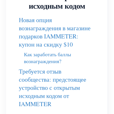
(WEM3050T)
исходным кодом
WiFi-контроллер мощности
Новая опция
IAMMETER Cloud Pro
вознаграждения в магазине
Сервис самостоятельного размещения
подарков IAMMETER:
Зарядное устройство EV
купон на скидку $10
Симулятор IAMMETER
Как заработать баллы
Виртуальный счетчик
вознаграждения?
Система прогнозирования и моделирования
Требуется отзыв
сообщества: предстоящее
энергии
устройство с открытым
Приложения
исходным кодом от
Монитор энергии солнечной PV-системы
Магазин
IAMMETER
Монитор потребления электроэнергии
Ресурсы