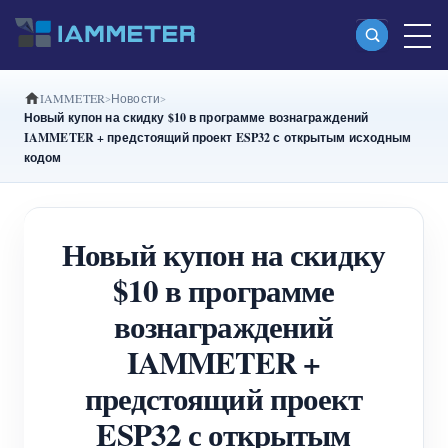
IAMMETER
Новости
Продукты
Новый купон на скидку $10 в программе вознаграждений
IAMMETER + предстоящий проект ESP32 с открытым исходным
Однофазный Wi-Fi-счетчик энергии
кодом
(WEM3080)
Split-phase Wi-Fi-счетчик энергии (WEM2067)
Новый купон на скидку
Трехфазный Wi-Fi-счетчик энергии
$10 в программе
(WEM3080T)
вознаграждений
Трехфазный Wi-Fi-счетчик энергии
IAMMETER +
(WEM3046T)
предстоящий проект
Трехфазный Wi-Fi-счетчик энергии
ESP32 с открытым