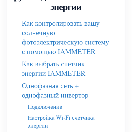
(WEM3050T)
энергии
WiFi-контроллер мощности
Как контролировать вашу
IAMMETER Cloud Pro
солнечную
Сервис самостоятельного размещения
фотоэлектрическую систему
Зарядное устройство EV
с помощью IAMMETER
Симулятор IAMMETER
Как выбрать счетчик
Виртуальный счетчик
энергии IAMMETER
Система прогнозирования и моделирования
Однофазная сеть +
энергии
однофазный инвертор
Приложения
Подключение
Монитор энергии солнечной PV-системы
Настройка Wi-Fi счетчика
Магазин
энергии
Монитор потребления электроэнергии
Ресурсы