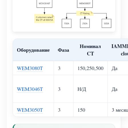
Номинал
IAMM
Оборудование
Фаза
CT
cl
WEM3080T
3
150,250,500
Да
WEM3046T
3
Н/Д
Да
WEM3050T
3
150
3 меся