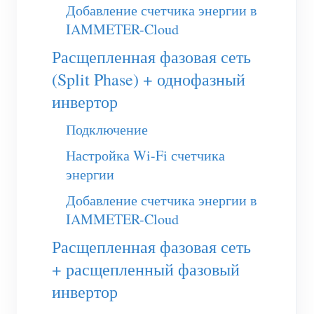
Добавление счетчика энергии в
Система управления PV-нагревателем
Быстрый старт продукта
Сообщество
IAMMETER-Cloud
Домашняя автоматизация
Документация
Программа участников
Расщепленная фазовая сеть
Решения
Мониторинг энергии на предприятии
Обучающее видео
(Split Phase) + однофазный
Центр участников
Контакты
инвертор
FAQ
Мероприятия IAMMETER
О нас
Подключение
Новости
Форум
Настройка Wi-Fi счетчика
Блог
App Store
энергии
Обзор сайта
Добавление счетчика энергии в
PV-рейтинг
IAMMETER-Cloud
Расщепленная фазовая сеть
+ расщепленный фазовый
инвертор