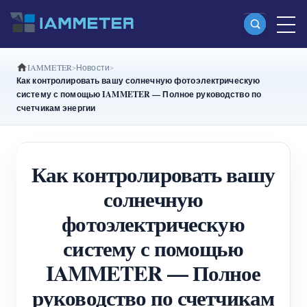
IAMMETER
Новости
Продукты
Как контролировать вашу солнечную фотоэлектрическую
систему с помощью IAMMETER — Полное руководство по
Однофазный Wi-Fi-счетчик энергии
счетчикам энергии
(WEM3080)
Split-phase Wi-Fi-счетчик энергии (WEM2067)
Как контролировать вашу
Трехфазный Wi-Fi-счетчик энергии
солнечную
(WEM3080T)
фотоэлектрическую
Трехфазный Wi-Fi-счетчик энергии
систему с помощью
(WEM3046T)
IAMMETER — Полное
Трехфазный Wi-Fi-счетчик энергии
руководство по счетчикам