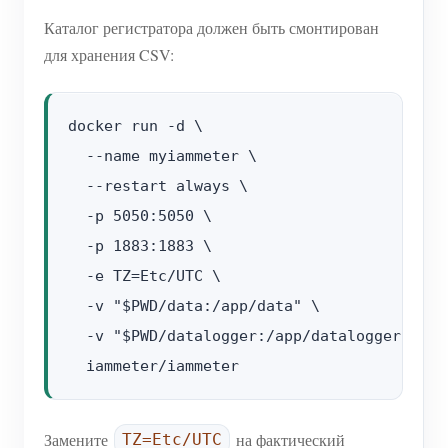
Каталог регистратора должен быть смонтирован
для хранения CSV:
docker run -d \

  --name myiammeter \

  --restart always \

  -p 5050:5050 \

  -p 1883:1883 \

  -e TZ=Etc/UTC \

  -v "$PWD/data:/app/data" \

  -v "$PWD/datalogger:/app/datalogger" \

Замените
на фактический
TZ=Etc/UTC