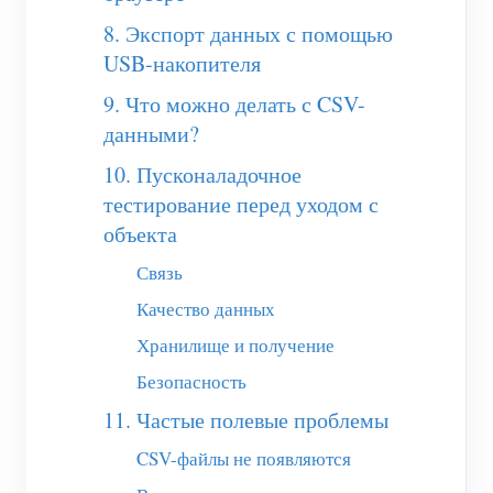
Система управления PV-нагревателем
8. Экспорт данных с помощью
Быстрый старт продукта
Сообщество
USB-накопителя
Домашняя автоматизация
Документация
Программа участников
Решения
9. Что можно делать с CSV-
Мониторинг энергии на предприятии
Обучающее видео
Центр участников
Контакты
данными?
FAQ
Мероприятия IAMMETER
10. Пусконаладочное
О нас
Новости
тестирование перед уходом с
Форум
объекта
Блог
App Store
Связь
Обзор сайта
Качество данных
PV-рейтинг
Хранилище и получение
Безопасность
11. Частые полевые проблемы
CSV-файлы не появляются