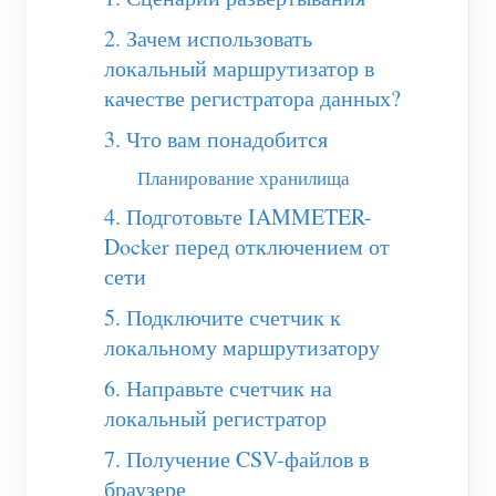
(WEM3050T)
2. Зачем использовать
WiFi-контроллер мощности
локальный маршрутизатор в
IAMMETER Cloud Pro
качестве регистратора данных?
Сервис самостоятельного размещения
3. Что вам понадобится
Планирование хранилища
Зарядное устройство EV
4. Подготовьте IAMMETER-
Симулятор IAMMETER
Docker перед отключением от
Виртуальный счетчик
сети
Система прогнозирования и моделирования
5. Подключите счетчик к
локальному маршрутизатору
энергии
6. Направьте счетчик на
Приложения
локальный регистратор
Монитор энергии солнечной PV-системы
Магазин
7. Получение CSV-файлов в
Монитор потребления электроэнергии
Ресурсы
браузере