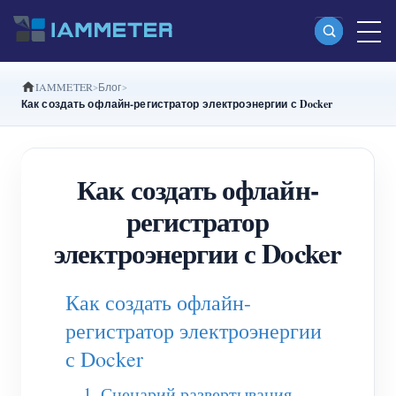
IAMMETER
Блог
Продукты
Как создать офлайн-регистратор электроэнергии с Docker
Однофазный Wi-Fi-счетчик энергии
(WEM3080)
Как создать офлайн-
Split-phase Wi-Fi-счетчик энергии (WEM2067)
регистратор
Трехфазный Wi-Fi-счетчик энергии
электроэнергии с Docker
(WEM3080T)
Как создать офлайн-
Трехфазный Wi-Fi-счетчик энергии
регистратор электроэнергии
(WEM3046T)
с Docker
Трехфазный Wi-Fi-счетчик энергии
1. Сценарий развертывания