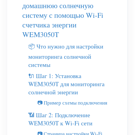
(WEM3050T)
домашнюю солнечную
систему с помощью Wi-Fi
WiFi-контроллер мощности
счетчика энергии
IAMMETER Cloud Pro
WEM3050T
Сервис самостоятельного размещения
📦 Что нужно для настройки
Зарядное устройство EV
мониторинга солнечной
Симулятор IAMMETER
системы
Виртуальный счетчик
🔌 Шаг 1: Установка
Система прогнозирования и моделирования
WEM3050T для мониторинга
солнечной энергии
энергии
📷 Пример схемы подключения
Приложения
📶 Шаг 2: Подключение
Монитор энергии солнечной PV-системы
Магазин
WEM3050T к Wi-Fi сети
Монитор потребления электроэнергии
Ресурсы
📷 Страница настройки Wi-Fi