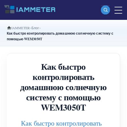
IAMMETER
Блог
Продукты
Как быстро контролировать домашнюю солнечную систему с
помощью WEM3050T
Однофазный Wi-Fi-счетчик энергии
(WEM3080)
Как быстро
Split-phase Wi-Fi-счетчик энергии (WEM2067)
контролировать
Трехфазный Wi-Fi-счетчик энергии
домашнюю солнечную
(WEM3080T)
систему с помощью
Трехфазный Wi-Fi-счетчик энергии
WEM3050T
(WEM3046T)
Трехфазный Wi-Fi-счетчик энергии
Как быстро контролировать