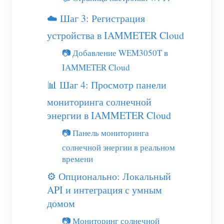
Система управления PV-нагревателем
Быстрый старт продукта
Сообщество
☁️ Шаг 3: Регистрация
Домашняя автоматизация
устройства в IAMMETER Cloud
Документация
Программа участников
Решения
Мониторинг энергии на предприятии
📷 Добавление WEM3050T в
Обучающее видео
Центр участников
Контакты
IAMMETER Cloud
FAQ
Мероприятия IAMMETER
О нас
📊 Шаг 4: Просмотр панели
Новости
Форум
мониторинга солнечной
Блог
App Store
энергии в IAMMETER Cloud
📷 Панель мониторинга
Обзор сайта
солнечной энергии в реальном
PV-рейтинг
времени
⚙️ Опционально: Локальный
API и интеграция с умным
домом
📷 Мониторинг солнечной