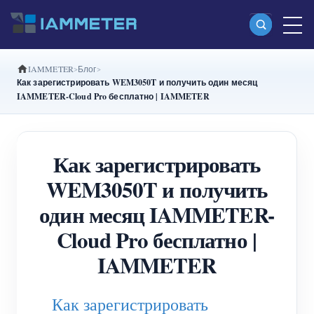
IAMMETER
Блог
Продукты
Как зарегистрировать WEM3050T и получить один месяц
IAMMETER-Cloud Pro бесплатно | IAMMETER
Однофазный Wi-Fi-счетчик энергии
(WEM3080)
Как зарегистрировать
Split-phase Wi-Fi-счетчик энергии (WEM2067)
WEM3050T и получить
Трехфазный Wi-Fi-счетчик энергии
один месяц IAMMETER-
(WEM3080T)
Cloud Pro бесплатно |
Трехфазный Wi-Fi-счетчик энергии
IAMMETER
(WEM3046T)
Трехфазный Wi-Fi-счетчик энергии
Как зарегистрировать