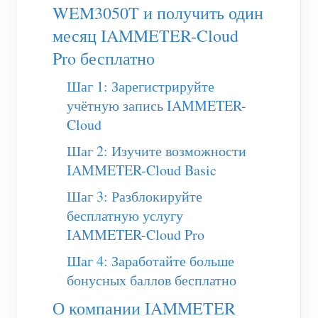
(WEM3050T)
WEM3050T и получить один
месяц IAMMETER-Cloud
WiFi-контроллер мощности
Pro бесплатно
IAMMETER Cloud Pro
Шаг 1: Зарегистрируйте
Сервис самостоятельного размещения
учётную запись IAMMETER-
Зарядное устройство EV
Cloud
Симулятор IAMMETER
Шаг 2: Изучите возможности
Виртуальный счетчик
IAMMETER-Cloud Basic
Шаг 3: Разблокируйте
Система прогнозирования и моделирования
бесплатную услугу
энергии
IAMMETER-Cloud Pro
Приложения
Шаг 4: Заработайте больше
бонусных баллов бесплатно
Монитор энергии солнечной PV-системы
Магазин
О компании IAMMETER
Монитор потребления электроэнергии
Ресурсы