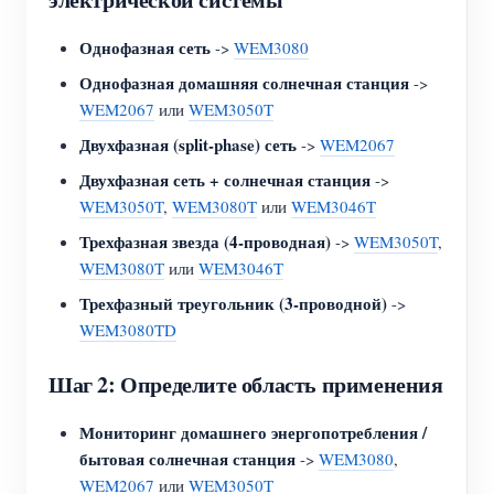
Однофазная сеть
->
WEM3080
Однофазная домашняя солнечная станция
->
WEM2067
или
WEM3050T
Двухфазная (split-phase) сеть
->
WEM2067
Двухфазная сеть + солнечная станция
->
WEM3050T
,
WEM3080T
или
WEM3046T
Трехфазная звезда (4-проводная)
->
WEM3050T
,
WEM3080T
или
WEM3046T
Трехфазный треугольник (3-проводной)
->
WEM3080TD
Шаг 2: Определите область применения
Мониторинг домашнего энергопотребления /
бытовая солнечная станция
->
WEM3080
,
WEM2067
или
WEM3050T