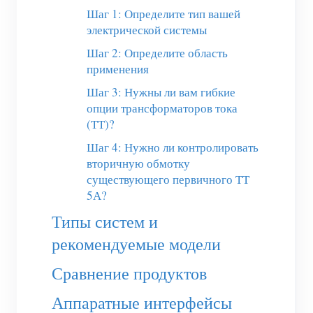
(WEM3050T)
Шаг 1: Определите тип вашей
электрической системы
WiFi-контроллер мощности
Шаг 2: Определите область
IAMMETER Cloud Pro
применения
Сервис самостоятельного размещения
Шаг 3: Нужны ли вам гибкие
опции трансформаторов тока
Зарядное устройство EV
(ТТ)?
Симулятор IAMMETER
Шаг 4: Нужно ли контролировать
вторичную обмотку
Виртуальный счетчик
существующего первичного ТТ
Система прогнозирования и моделирования
5А?
Типы систем и
энергии
рекомендуемые модели
Приложения
Сравнение продуктов
Монитор энергии солнечной PV-системы
Магазин
Аппаратные интерфейсы
Монитор потребления электроэнергии
Ресурсы