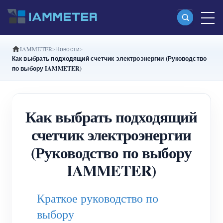
IAMMETER
Новости
Продукты
Как выбрать подходящий счетчик электроэнергии (Руководство
по выбору IAMMETER)
Однофазный Wi-Fi-счетчик энергии
(WEM3080)
Как выбрать подходящий
Split-phase Wi-Fi-счетчик энергии (WEM2067)
счетчик электроэнергии
Трехфазный Wi-Fi-счетчик энергии
(Руководство по выбору
(WEM3080T)
IAMMETER)
Трехфазный Wi-Fi-счетчик энергии
(WEM3046T)
Краткое руководство по
Трехфазный Wi-Fi-счетчик энергии
выбору