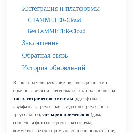
Интеграция и платформы
Система управления PV-нагревателем
Быстрый старт продукта
Сообщество
Домашняя автоматизация
С IAMMETER-Cloud
Документация
Программа участников
Решения
Мониторинг энергии на предприятии
Без IAMMETER-Cloud
Обучающее видео
Центр участников
Контакты
Заключение
FAQ
Мероприятия IAMMETER
О нас
Обратная связь
Новости
Форум
Блог
История обновлений
App Store
Обзор сайта
Выбор подходящего счетчика электроэнергии
PV-рейтинг
обычно зависит от нескольких факторов, включая
тип электрической системы
(однофазная,
двухфазная, трехфазная звезда или трехфазный
сценарий применения
треугольник),
(дом,
солнечная фотоэлектрическая система,
коммерческое или промышленное использование),