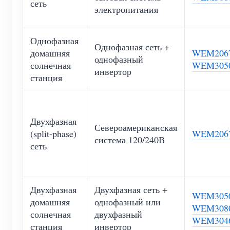
сеть
электропитания
Однофазная
Однофазная сеть +
домашняя
WEM206
однофазный
солнечная
WEM305
инвертор
станция
Двухфазная
Североамериканская
(split-phase)
WEM206
система 120/240В
сеть
Двухфазная
Двухфазная сеть +
WEM305
домашняя
однофазный или
WEM308
солнечная
двухфазный
WEM304
станция
инвертор