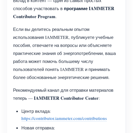
Вклад в контент — один из самых простых
(WEM3050T)
программе IAMMETER
способов участвовать в
WiFi-контроллер мощности
Contributor Program
.
IAMMETER Cloud Pro
Если вы делитесь реальным опытом
Сервис самостоятельного размещения
использования IAMMETER, публикуете учебные
пособия, отвечаете на вопросы или объясняете
Зарядное устройство EV
практические знания об энергопотреблении, ваша
Симулятор IAMMETER
работа может помочь большему числу
пользователей понять IAMMETER и принимать
Виртуальный счетчик
более обоснованные энергетические решения.
Система прогнозирования и моделирования
Рекомендуемый канал для отправки материалов
энергии
IAMMETER Contributor Center
теперь —
:
Приложения
Центр вклада:
Монитор энергии солнечной PV-системы
Магазин
https://contributor.iammeter.com/contributions
Новая отправка:
Монитор потребления электроэнергии
Ресурсы