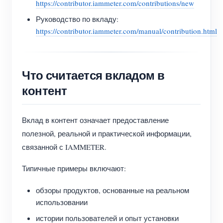
https://contributor.iammeter.com/contributions/new
Система управления PV-нагревателем
Быстрый старт продукта
Сообщество
Руководство по вкладу:
Домашняя автоматизация
https://contributor.iammeter.com/manual/contribution.html
Документация
Программа участников
Решения
Мониторинг энергии на предприятии
Обучающее видео
Центр участников
Контакты
Что считается вкладом в
FAQ
Мероприятия IAMMETER
О нас
контент
Новости
Форум
Блог
App Store
Вклад в контент означает предоставление
Обзор сайта
полезной, реальной и практической информации,
связанной с IAMMETER.
PV-рейтинг
Типичные примеры включают:
обзоры продуктов, основанные на реальном
использовании
истории пользователей и опыт установки