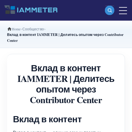
Home
Сообщество
Продукты
Вклад в контент IAMMETER | Делитесь опытом через Contributor
Center
Однофазный Wi-Fi-счетчик энергии
(WEM3080)
Вклад в контент
Split-phase Wi-Fi-счетчик энергии (WEM2067)
IAMMETER | Делитесь
Трехфазный Wi-Fi-счетчик энергии
опытом через
(WEM3080T)
Contributor Center
Трехфазный Wi-Fi-счетчик энергии
(WEM3046T)
Вклад в контент
Трехфазный Wi-Fi-счетчик энергии