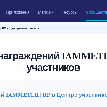
Приложения
Магазин
Ресурсы
Сообщест
 RP в Центре участников
награждений IAMMETER
участников
й IAMMETER | RP в Центре участник