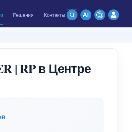
во
Решения
Контакты
 | RP в Центре
ов