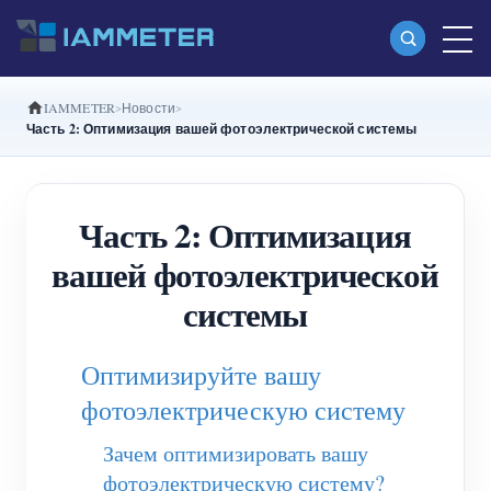
IAMMETER
Новости
Продукты
Часть 2: Оптимизация вашей фотоэлектрической системы
Однофазный Wi-Fi-счетчик энергии
(WEM3080)
Часть 2: Оптимизация
Split-phase Wi-Fi-счетчик энергии (WEM2067)
вашей фотоэлектрической
Трехфазный Wi-Fi-счетчик энергии
системы
(WEM3080T)
Оптимизируйте вашу
Трехфазный Wi-Fi-счетчик энергии
фотоэлектрическую систему
(WEM3046T)
Зачем оптимизировать вашу
Трехфазный Wi-Fi-счетчик энергии
фотоэлектрическую систему?