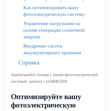
(WEM3050T)
Как оптимизировать вашу
WiFi-контроллер мощности
фотоэлектрическую систему
IAMMETER Cloud Pro
Управление нагрузками на
основе генерации солнечной
Сервис самостоятельного размещения
энергии
Зарядное устройство EV
Внедрение систем
Симулятор IAMMETER
аккумуляторного хранения
Виртуальный счетчик
Справка
Система прогнозирования и моделирования
Зарабатывайте больше с вашей фотоэлектрической
энергии
системой: начните с IAMMETER
Приложения
Оптимизируйте вашу
Монитор энергии солнечной PV-системы
Магазин
фотоэлектрическую
Монитор потребления электроэнергии
Ресурсы