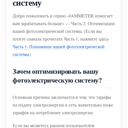
систему
Система управления PV-нагревателем
Быстрый старт продукта
Сообщество
Добро пожаловать в серию «IAMMETER помогает
Домашняя автоматизация
Документация
Программа участников
Решения
вам зарабатывать больше» — Часть 2: Оптимизация
Мониторинг энергии на предприятии
Обучающее видео
вашей фотоэлектрической системы. (Если вы
Центр участников
Контакты
хотите сначала прочитать Часть 1, нажмите здесь
FAQ
Мероприятия IAMMETER
О нас
Часть 1: Понимание вашей фотоэлектрической
Новости
Форум
системы
)
Блог
App Store
Зачем оптимизировать вашу
Обзор сайта
фотоэлектрическую систему?
PV-рейтинг
Основная причина заключается в том, что тарифы
на подачу электроэнергии в сеть значительно ниже
тарифов на потребление электроэнергии.
Если вы являетесь ранним пользователем