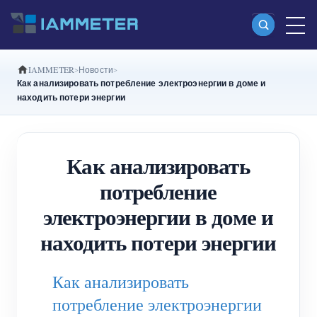
IAMMETER
Новости
Продукты
Как анализировать потребление электроэнергии в доме и
находить потери энергии
Однофазный Wi-Fi-счетчик энергии
(WEM3080)
Как анализировать
Split-phase Wi-Fi-счетчик энергии (WEM2067)
потребление
Трехфазный Wi-Fi-счетчик энергии
электроэнергии в доме и
(WEM3080T)
находить потери энергии
Трехфазный Wi-Fi-счетчик энергии
(WEM3046T)
Как анализировать
Трехфазный Wi-Fi-счетчик энергии
потребление электроэнергии