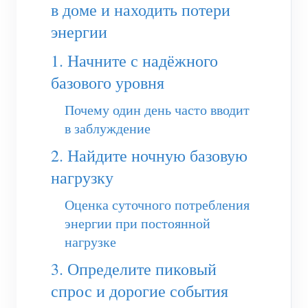
(WEM3050T)
в доме и находить потери
энергии
WiFi-контроллер мощности
1. Начните с надёжного
IAMMETER Cloud Pro
базового уровня
Сервис самостоятельного размещения
Почему один день часто вводит
Зарядное устройство EV
в заблуждение
Симулятор IAMMETER
2. Найдите ночную базовую
Виртуальный счетчик
нагрузку
Система прогнозирования и моделирования
Оценка суточного потребления
энергии
энергии при постоянной
нагрузке
Приложения
3. Определите пиковый
Монитор энергии солнечной PV-системы
Магазин
спрос и дорогие события
Монитор потребления электроэнергии
Ресурсы