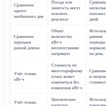
Погода или
Сравнив
Сравнение
занятость могут
нескольк
одного
исказить
похожих
необычного дня
результат
дней
Общее
Использ
Сравнение
количество
равные
периодов
кВт·ч
периоды
разной длины
несопоставимо
нормали
напрямую
на день
Стоимость по
многотарифному
Сравнив
Учёт только
плану может
и энерги
кВт·ч
измениться без
стоимос
изменения кВт·ч
Циклические
Использ
Учёт только
нагрузки
накопле