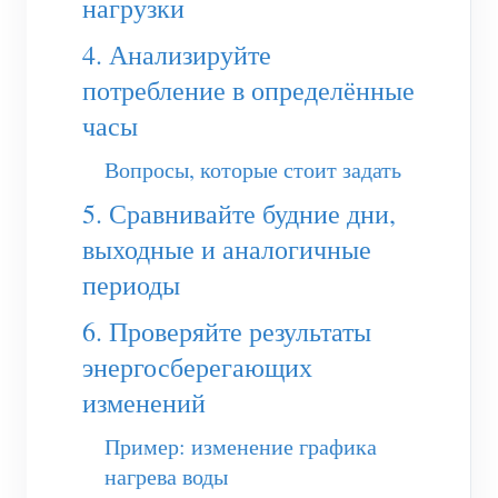
нагрузки
Система управления PV-нагревателем
Быстрый старт продукта
Сообщество
4. Анализируйте
Домашняя автоматизация
Документация
Программа участников
потребление в определённые
Решения
Мониторинг энергии на предприятии
Обучающее видео
часы
Центр участников
Контакты
FAQ
Вопросы, которые стоит задать
Мероприятия IAMMETER
О нас
Новости
5. Сравнивайте будние дни,
Форум
выходные и аналогичные
Блог
App Store
периоды
Обзор сайта
6. Проверяйте результаты
PV-рейтинг
энергосберегающих
изменений
Пример: изменение графика
нагрева воды