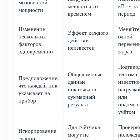
мгновенной
меняются со
кВт·ч за
мощности
временем
период
Изменение
Меняйте
Эффект каждого
нескольких
одной
действия
факторов
перемен
неизвестен
одновременно
за раз
Подтвер
Общедомовые
тестом с
Предположение,
данные
известн
что каждый пик
показывают
нагрузко
указывает на
суммарный
или
прибор
результат
подомен
учётом
Два счётчика
Проверь
Игнорирование
могут не
положен
границ