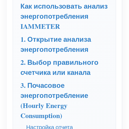
(WEM3050T)
Как использовать анализ
WiFi-контроллер мощности
энергопотребления
IAMMETER
IAMMETER Cloud Pro
Сервис самостоятельного размещения
1. Открытие анализа
Зарядное устройство EV
энергопотребления
Симулятор IAMMETER
2. Выбор правильного
Виртуальный счетчик
счетчика или канала
Система прогнозирования и моделирования
3. Почасовое
энергии
энергопотребление
Приложения
(Hourly Energy
Consumption)
Монитор энергии солнечной PV-системы
Магазин
Монитор потребления электроэнергии
Ресурсы
Настройка отчета