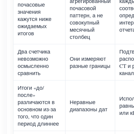
агрегированный
кажды
почасовые
почасовой
соотв
значения
паттерн, а не
опре
кажутся ниже
совокупный
инте
ожидаемых
месячный
отчет
итогов
столбец
Два счетчика
Подт
невозможно
Они измеряют
расп
осмысленно
разные границы
CT и 
сравнить
кана
Итоги «до/
после»
Испол
различаются в
Неравные
равн
основном из-за
диапазоны дат
или к
того, что один
период длиннее