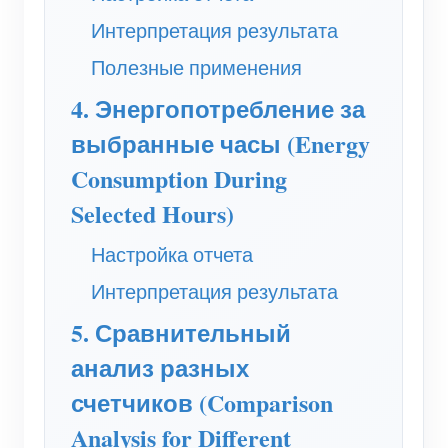
Система управления PV-нагревателем
Интерпретация результата
Быстрый старт продукта
Сообщество
Домашняя автоматизация
Полезные применения
Документация
Программа участников
Решения
Мониторинг энергии на предприятии
4. Энергопотребление за
Обучающее видео
Центр участников
Контакты
выбранные часы (Energy
FAQ
Мероприятия IAMMETER
О нас
Consumption During
Новости
Форум
Selected Hours)
Блог
App Store
Настройка отчета
Обзор сайта
Интерпретация результата
PV-рейтинг
5. Сравнительный
анализ разных
счетчиков (Comparison
Analysis for Different