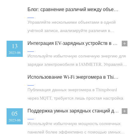
(WEM3050T)
Блог: сравнение различий между объектами или счётчиками энергии
WiFi-контроллер мощности
Управляйте несколькими объектами в одной
IAMMETER Cloud Pro
учётной записи, анализируйте различия в
Сервис самостоятельного размещения
энергопотреблении каждого объекта, разницу в
Интеграция EV-зарядных устройств в IAMMETER уже на подходе.
05
13
киловатт-часах (кВт·ч) каждого счётчика энергии
Зарядное устройство EV
2023-07
2023-06
Используйте избыточную солнечную энергию для
Симулятор IAMMETER
зарядки электромобиля в IAMMETER. Управляйте
Виртуальный счетчик
EV-зарядным устройством через OCPP.
Использование Wi-Fi энергомера в Thingsboard
Система прогнозирования и моделирования
Публикация данных энергомера в Thingsboard
энергии
через MQTT, требуется лишь простая настройка
Приложения
Поддержка умных зарядных станций для электромобилей
12
05
Монитор энергии солнечной PV-системы
Магазин
2023-06
2023-06
Используйте избыточную мощность солнечных
Монитор потребления электроэнергии
Ресурсы
панелей более эффективно с помощью умных