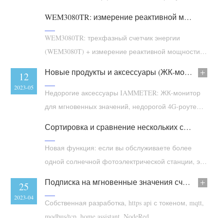
зарядных станций для электромобилей
Система управления PV-нагревателем
Быстрый старт продукта
Сообщество
WEM3080TR: измерение реактивной мощности и kvarh трехфазной системы
Домашняя автоматизация
Документация
Программа участников
Решения
WEM3080TR: трехфазный счетчик энергии
Мониторинг энергии на предприятии
Обучающее видео
(WEM3080T) + измерение реактивной мощности,
Центр участников
Контакты
Q (KVAR) и KVARh
FAQ
Новые продукты и аксессуары (ЖК-монитор, 4G-роутер и т. д.)
Мероприятия IAMMETER
26
12
О нас
2023-05
2023-05
Новости
Форум
Недорогие аксессуары IAMMETER: ЖК-монитор
для мгновенных значений, недорогой 4G-роутер,
Блог
App Store
комплект счетчик + умная розетка
Сортировка и сравнение нескольких солнечных фотоэлектрических станций в анализе солнечной энергии
Обзор сайта
PV-рейтинг
Новая функция: если вы обслуживаете более
одной солнечной фотоэлектрической станции, эта
функция поможет вам быстрее выявить
Подписка на мгновенные значения счетчика электроэнергии
03
25
потенциальные проблемы.
2023-05
2023-04
Собственная разработка, https api с токеном, mqtt,
modbus/tcp, home assistant, NodeRed