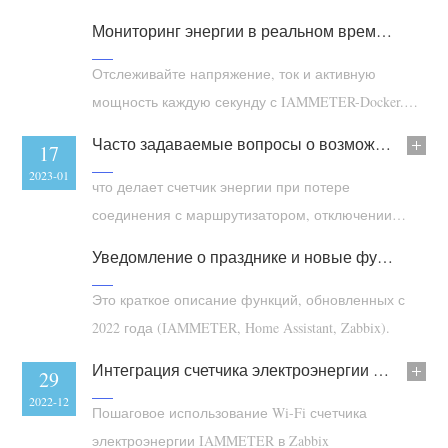
(WEM3050T)
Мониторинг энергии в реальном времени и оповещения о мощности с данными с интервалом 1 секунду
WiFi-контроллер мощности
Отслеживайте напряжение, ток и активную
IAMMETER Cloud Pro
мощность каждую секунду с IAMMETER-Docker.
Сервис самостоятельного размещения
Настраивайте пороги для каждой фазы,
Часто задаваемые вопросы о возможных нештатных ситуациях при использовании
15
17
просматривайте тревоги и экспортируйте
Зарядное устройство EV
2023-02
2023-01
журналы тревог.
что делает счетчик энергии при потере
Симулятор IAMMETER
соединения с маршрутизатором, отключении
Виртуальный счетчик
электропитания или неисправности сети
Уведомление о празднике и новые функции, обновленные с 2022 года
Система прогнозирования и моделирования
Это краткое описание функций, обновленных с
энергии
2022 года (IAMMETER, Home Assistant, Zabbix).
Приложения
Интеграция счетчика электроэнергии в ZABBIX
17
29
Монитор энергии солнечной PV-системы
Магазин
2023-01
2022-12
Пошаговое использование Wi-Fi счетчика
Монитор потребления электроэнергии
Ресурсы
электроэнергии IAMMETER в Zabbix