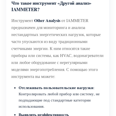
Что такое инструмент «Другой анализ»
Система управления PV-нагревателем
Быстрый старт продукта
Сообщество
IAMMETER?
Домашняя автоматизация
Документация
Программа участников
Решения
Other Analysis
Инструмент
от IAMMETER
Мониторинг энергии на предприятии
предназначен для мониторинга и анализа
Обучающее видео
Центр участников
Контакты
нестандартных энергетических нагрузок, которые
FAQ
Мероприятия IAMMETER
О нас
часто упускаются из виду традиционными
Новости
счетчиками энергии. К ним относятся такие
Форум
приборы или системы, как HVAC, водонагреватели
Блог
App Store
или любое оборудование с нерегулярными
Обзор сайта
моделями энергопотребления. С помощью этого
инструмента вы можете:
PV-рейтинг
Отслеживать пользовательские нагрузки
:
Контролировать любой прибор или систему, не
подпадающие под стандартные категории
использования.
Выявлять неэффективность