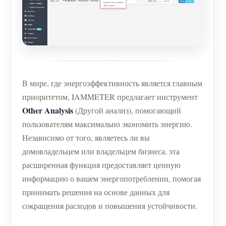
(WEM3050T)
WiFi-контроллер мощности
IAMMETER Cloud Pro
Сервис самостоятельного размещения
Зарядное устройство EV
В мире, где энергоэффективность является главным
приоритетом, IAMMETER предлагает инструмент
Симулятор IAMMETER
Other Analysis
(Другой анализ), помогающий
Виртуальный счетчик
пользователям максимально экономить энергию.
Независимо от того, являетесь ли вы
Система прогнозирования и моделирования
домовладельцем или владельцем бизнеса, эта
энергии
расширенная функция предоставляет ценную
Приложения
информацию о вашем энергопотреблении, помогая
принимать решения на основе данных для
Монитор энергии солнечной PV-системы
Магазин
сокращения расходов и повышения устойчивости.
Монитор потребления электроэнергии
Ресурсы