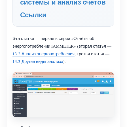
системы и анализ счетов
Система управления PV-нагревателем
Быстрый старт продукта
Сообщество
Ссылки
Домашняя автоматизация
Документация
Программа участников
Решения
Мониторинг энергии на предприятии
Обучающее видео
Центр участников
Контакты
Эта статья — первая в серии «Отчёты об
FAQ
Мероприятия IAMMETER
О нас
энергопотреблении IAMMETER» (вторая статья —
Новости
Форум
13.2 Анализ энергопотребления
, третья статья —
13.3 Другие виды анализа
).
Блог
App Store
Обзор сайта
PV-рейтинг