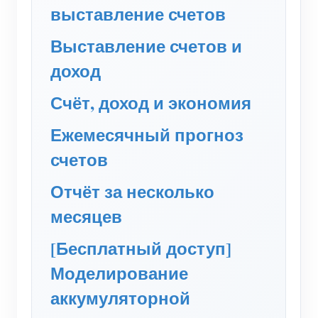
(WEM3050T)
выставление счетов
WiFi-контроллер мощности
Выставление счетов и
IAMMETER Cloud Pro
доход
Сервис самостоятельного размещения
Счёт, доход и экономия
Зарядное устройство EV
Ежемесячный прогноз
Симулятор IAMMETER
счетов
Виртуальный счетчик
Отчёт за несколько
Система прогнозирования и моделирования
месяцев
энергии
[Бесплатный доступ]
Приложения
Моделирование
Монитор энергии солнечной PV-системы
Магазин
аккумуляторной
Монитор потребления электроэнергии
Ресурсы