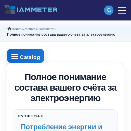
Home
Resources
Documents
Продукты
Полное понимание состава вашего счёта за электроэнергию
Однофазный Wi-Fi-счетчик энергии
(WEM3080)
Catalog
Split-phase Wi-Fi-счетчик энергии (WEM2067)
Полное понимание
Трехфазный Wi-Fi-счетчик энергии
состава вашего счёта за
(WEM3080T)
электроэнергию
Трехфазный Wi-Fi-счетчик энергии
(WEM3046T)
Трехфазный Wi-Fi-счетчик энергии
Потребление энергии и