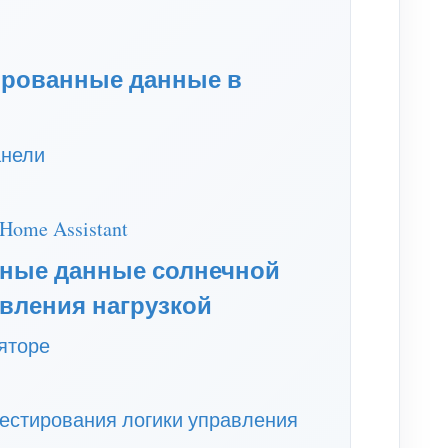
ированные данные в
анели
Home Assistant
ьные данные солнечной
авления нагрузкой
яторе
 тестирования логики управления