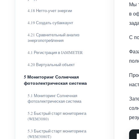
Мы т
4.18 Нетто-учет энергии
в оф
зада
4.19 Создать субаккаунт
4.21 Сравнительный анализ
С п
энергопотребления
Фаз
4.1 Регистрация в IAMMETER
пол
4.20 Виртуальный объект
Про
5 Мониторинг Солнечная
фотоэлектрическая система
нас
5.1 Мониторинг Солнечная
Зат
фотоэлектрическая система
сол
5.2 Быстрый старт мониторинга
резу
(WEM3080)
5.3 Быстрый старт мониторинга
(WEM3080T)