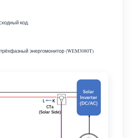
сходный код.
ен трёхфазный энергомонитор (WEM3080T)