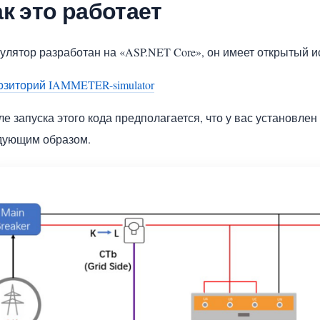
ак это работает
улятор разработан на «ASP.NET Core», он имеет открытый и
озиторий IAMMETER-simulator
ле запуска этого кода предполагается, что у вас установл
дующим образом.