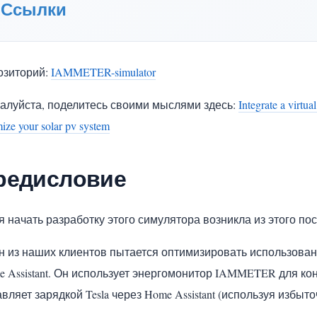
Ссылки
озиторий:
IAMMETER-simulator
алуйста, поделитесь своими мыслями здесь:
Integrate a virtu
mize your solar pv system
редисловие
 начать разработку этого симулятора возникла из этого по
н из наших клиентов пытается оптимизировать использова
e Assistant. Он использует энергомонитор IAMMETER для ко
вляет зарядкой Tesla через Home Assistant (используя избы