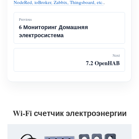
NodeRed, ioBroker, Zabbix, Thingsboard, etc.
.
Система управления PV-нагревателем
Быстрый старт продукта
Сообщество
Домашняя автоматизация
Previous
Документация
Программа участников
Решения
6 Мониторинг Домашняя
Мониторинг энергии на предприятии
Обучающее видео
электросистема
Центр участников
Контакты
FAQ
Мероприятия IAMMETER
О нас
Next
Новости
Форум
7.2 OpenHAB
Блог
App Store
Обзор сайта
PV-рейтинг
Wi-Fi счетчик электроэнергии