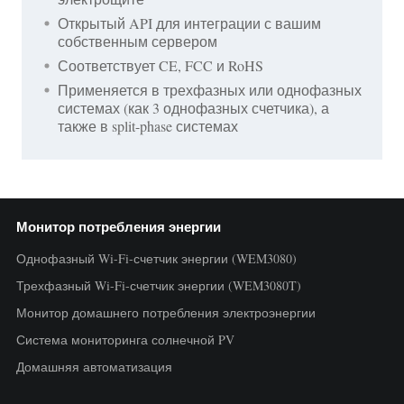
Открытый API для интеграции с вашим
собственным сервером
Соответствует CE, FCC и RoHS
Применяется в трехфазных или однофазных
системах (как 3 однофазных счетчика), а
также в split-phase системах
Монитор потребления энергии
Однофазный Wi-Fi-счетчик энергии (WEM3080)
Трехфазный Wi-Fi-счетчик энергии (WEM3080T)
Монитор домашнего потребления электроэнергии
Система мониторинга солнечной PV
Домашняя автоматизация