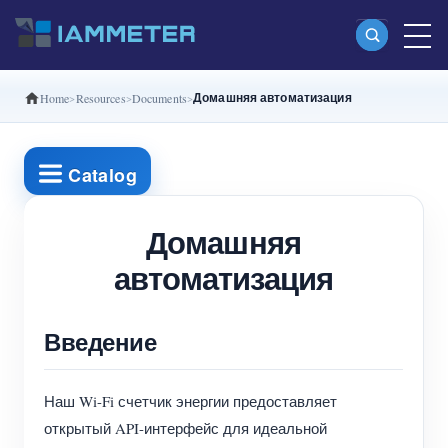
Домашняя автоматизация
Home
Resources
Documents
Продукты
Однофазный Wi-Fi-счетчик энергии
Catalog
(WEM3080)
Split-phase Wi-Fi-счетчик энергии (WEM2067)
Домашняя
автоматизация
Трехфазный Wi-Fi-счетчик энергии
(WEM3080T)
Введение
Трехфазный Wi-Fi-счетчик энергии
(WEM3046T)
Наш Wi-Fi счетчик энергии предоставляет
Трехфазный Wi-Fi-счетчик энергии
открытый API-интерфейс для идеальной