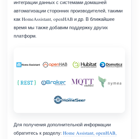
интеграции данных с системами домашней
(WEM3050T)
автоматизации сторонних производителей, такими
WiFi-контроллер мощности
как HomeAssistant, openHAB и др. В ближайшее
IAMMETER Cloud Pro
время мы также добавим поддержку других
платформ.
Сервис самостоятельного размещения
Зарядное устройство EV
Симулятор IAMMETER
Виртуальный счетчик
Система прогнозирования и моделирования
энергии
Приложения
Монитор энергии солнечной PV-системы
Магазин
Для получения дополнительной информации
обратитесь к разделу:
Home Assistant, openHAB,
Монитор потребления электроэнергии
Ресурсы