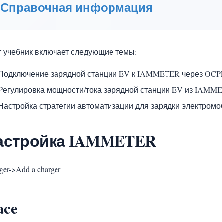
Справочная информация
т учебник включает следующие темы:
Подключение зарядной станции EV к IAMMETER через OCPP
Регулировка мощности/тока зарядной станции EV из IAMM
Настройка стратегии автоматизации для зарядки электромоб
астройка IAMMETER
ger->Add a charger
ace