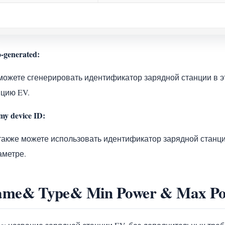
-generated:
можете сгенерировать идентификатор зарядной станции в э
нцию EV.
my device ID:
также можете использовать идентификатор зарядной станци
аметре.
ame& Type& Min Power & Max P