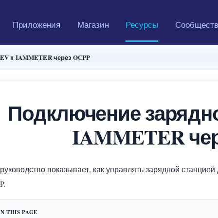
Приложения
Магазин
Ресурсы
Сообщест
 EV к IAMMETER через OCPP
Подключение зарядно
IAMMETER чер
 руководство показывает, как управлять зарядной станцие
P.