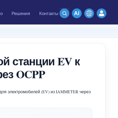
во
Решения
Контакты
й станции EV к
ез OCPP
й для электромобилей (EV) из IAMMETER через