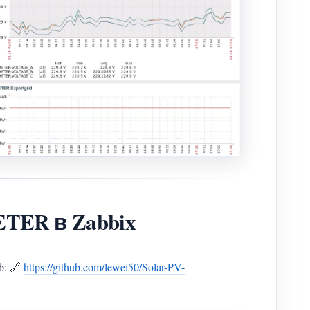
TER в Zabbix
b: 🔗
https://github.com/lewei50/Solar-PV-