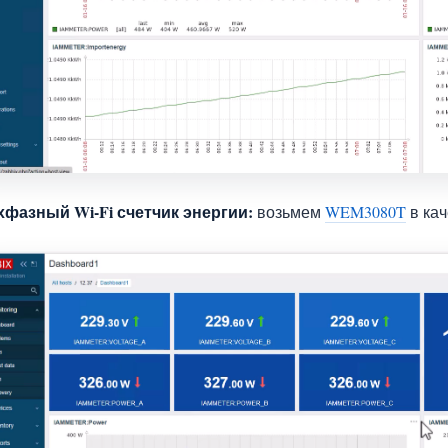
хфазный Wi-Fi счетчик энергии:
возьмем
WEM3080T
в ка