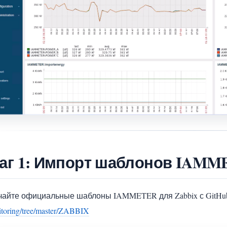
аг 1: Импорт шаблонов IAMME
чайте официальные шаблоны IAMMETER для Zabbix с GitHu
toring/tree/master/ZABBIX