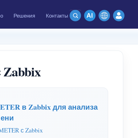
во
Решения
Контакты
 Zabbix
TER в Zabbix для анализа
мени
METER с Zabbix