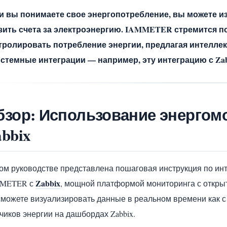
и вы понимаете свое энергопотребление, вы можете и
зить счета за электроэнергию. IAMMETER стремится п
тролировать потребление энергии, предлагая интелле
истемные интеграции — например, эту интеграцию с Zab
бзор: Использование энерго
bbix
том руководстве представлена пошаговая инструкция по ин
Zabbix
METER с
, мощной платформой мониторинга с откры
сможете визуализировать данные в реальном времени как 
чиков энергии на дашбордах Zabbix.