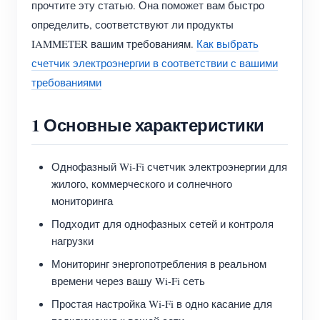
прочтите эту статью. Она поможет вам быстро
Система управления PV-нагревателем
Быстрый старт продукта
Сообщество
определить, соответствуют ли продукты
Домашняя автоматизация
IAMMETER вашим требованиям.
Как выбрать
Документация
Программа участников
Решения
счетчик электроэнергии в соответствии с вашими
Мониторинг энергии на предприятии
Обучающее видео
Центр участников
Контакты
требованиями
FAQ
Мероприятия IAMMETER
О нас
1 Основные характеристики
Новости
Форум
Блог
App Store
Однофазный Wi-Fi счетчик электроэнергии для
жилого, коммерческого и солнечного
Обзор сайта
мониторинга
PV-рейтинг
Подходит для однофазных сетей и контроля
нагрузки
Мониторинг энергопотребления в реальном
времени через вашу Wi-Fi сеть
Простая настройка Wi-Fi в одно касание для