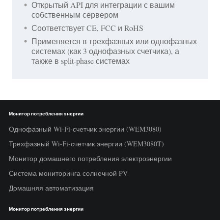
Открытый API для интеграции с вашим
собственным сервером
Соответствует CE, FCC и RoHS
Применяется в трехфазных или однофазных
системах (как 3 однофазных счетчика), а
также в split-phase системах
Монитор потребления энергии
Однофазный Wi-Fi-счетчик энергии (WEM3080)
Трехфазный Wi-Fi-счетчик энергии (WEM3080T)
Монитор домашнего потребления электроэнергии
Система мониторинга солнечной PV
Домашняя автоматизация
Монитор потребления энергии