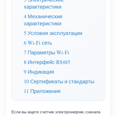
(WEM3050T)
характеристики
WiFi-контроллер мощности
4 Механические
IAMMETER Cloud Pro
характеристики
Сервис самостоятельного размещения
5 Условия эксплуатации
Зарядное устройство EV
6 Wi-Fi сеть
7 Параметры Wi-Fi
Симулятор IAMMETER
8 Интерфейс RS485
Виртуальный счетчик
9 Индикация
Система прогнозирования и моделирования
10 Сертификаты и стандарты
энергии
11 Приложения
Приложения
Монитор энергии солнечной PV-системы
Магазин
Если вы ищете счетчик электроэнергии, сначала
Монитор потребления электроэнергии
Ресурсы