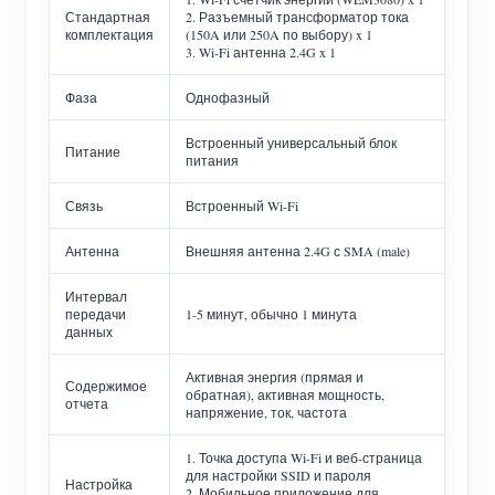
Стандартная
2. Разъемный трансформатор тока
комплектация
(150A или 250A по выбору) x 1
3. Wi-Fi антенна 2.4G x 1
Фаза
Однофазный
Встроенный универсальный блок
Питание
питания
Связь
Встроенный Wi-Fi
Антенна
Внешняя антенна 2.4G с SMA (male)
Интервал
передачи
1-5 минут, обычно 1 минута
данных
Активная энергия (прямая и
Содержимое
обратная), активная мощность,
отчета
напряжение, ток, частота
1. Точка доступа Wi-Fi и веб-страница
для настройки SSID и пароля
Настройка
2. Мобильное приложение для