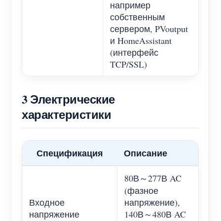
например
собственным
сервером, PVoutput
и HomeAssistant
(интерфейс
TCP/SSL)
3 Электрические
характеристики
Спецификация
Описание
80В～277В AC
(фазное
Входное
напряжение),
напряжение
140В～480В AC