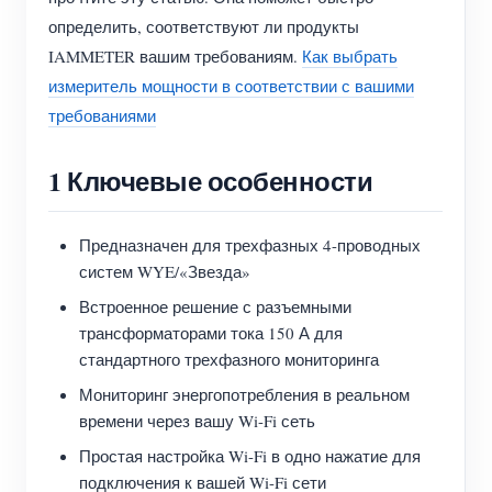
Система управления PV-нагревателем
определить, соответствуют ли продукты
Быстрый старт продукта
Сообщество
IAMMETER вашим требованиям.
Как выбрать
Домашняя автоматизация
Документация
Программа участников
Решения
измеритель мощности в соответствии с вашими
Мониторинг энергии на предприятии
требованиями
Обучающее видео
Центр участников
Контакты
FAQ
Мероприятия IAMMETER
1 Ключевые особенности
О нас
Новости
Форум
Блог
Предназначен для трехфазных 4-проводных
App Store
систем WYE/«Звезда»
Обзор сайта
Встроенное решение с разъемными
PV-рейтинг
трансформаторами тока 150 А для
стандартного трехфазного мониторинга
Мониторинг энергопотребления в реальном
времени через вашу Wi-Fi сеть
Простая настройка Wi-Fi в одно нажатие для
подключения к вашей Wi-Fi сети