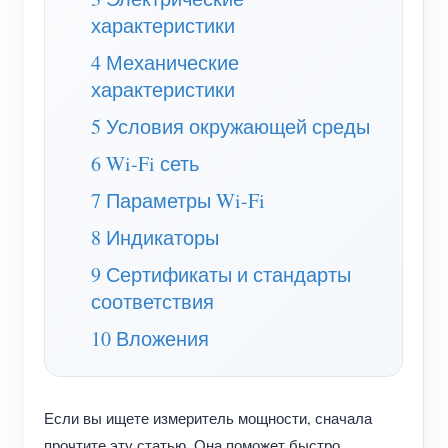
(WEM3050T)
характеристики
WiFi-контроллер мощности
4 Механические
IAMMETER Cloud Pro
характеристики
Сервис самостоятельного размещения
5 Условия окружающей среды
Зарядное устройство EV
6 Wi-Fi сеть
7 Параметры Wi-Fi
Симулятор IAMMETER
8 Индикаторы
Виртуальный счетчик
9 Сертификаты и стандарты
Система прогнозирования и моделирования
соответствия
энергии
10 Вложения
Приложения
Монитор энергии солнечной PV-системы
Магазин
Если вы ищете измеритель мощности, сначала
Монитор потребления электроэнергии
Ресурсы
прочтите эту статью. Она поможет быстро