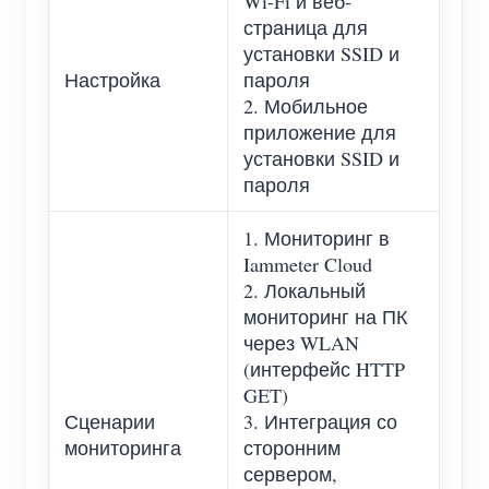
Wi-Fi и веб-
страница для
установки SSID и
Настройка
пароля
2. Мобильное
приложение для
установки SSID и
пароля
1. Мониторинг в
Iammeter Cloud
2. Локальный
мониторинг на ПК
через WLAN
(интерфейс HTTP
GET)
Сценарии
3. Интеграция со
мониторинга
сторонним
сервером,