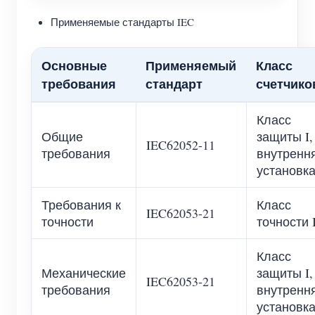
Применяемые стандарты IEC
Основные
Применяемый
Класс
требования
стандарт
счетчико
Класс
Общие
защиты I,
IEC62052-11
требования
внутренн
установк
Требования к
Класс
IEC62053-21
точности
точности 
Класс
Механические
защиты I,
IEC62053-21
требования
внутренн
установк